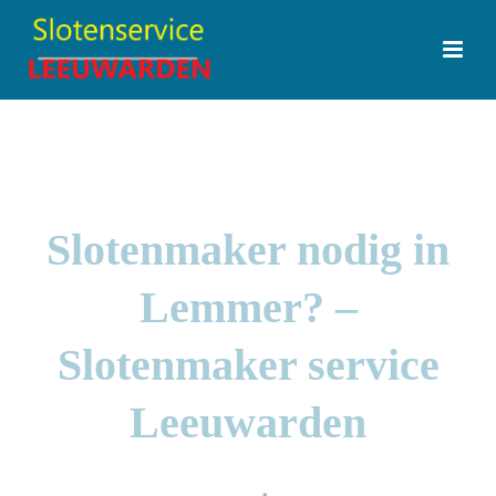
Slotenmaker nodig in
Lemmer? –
Slotenmaker service
Leeuwarden