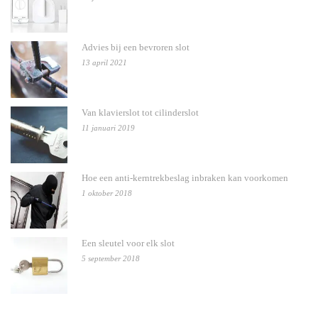
Advies bij een bevroren slot
13 april 2021
Van klavierslot tot cilinderslot
11 januari 2019
Hoe een anti-kerntrekbeslag inbraken kan voorkomen
1 oktober 2018
Een sleutel voor elk slot
5 september 2018